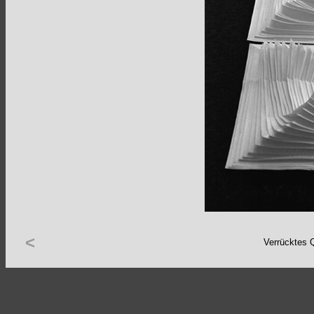
<
Verrücktes 